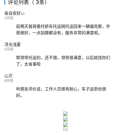
评论列表（ 3条）
139****9233
海口
成都
已发出
各自安好ぃ
132****9952
成都
玉林
已发车
2天前
前两天我哥委托轿车托运网托运回来一辆福克斯，外
观很好，一点刮蹭都没有，服务非常的满意呢。
浮光浅夏
5天前
帮领导托运的，还不错，领导很满意，以后就找你们
了，太省事啦
心贝
8天前
听朋友评价说，工作人员很有耐心，车子运到也很
好。