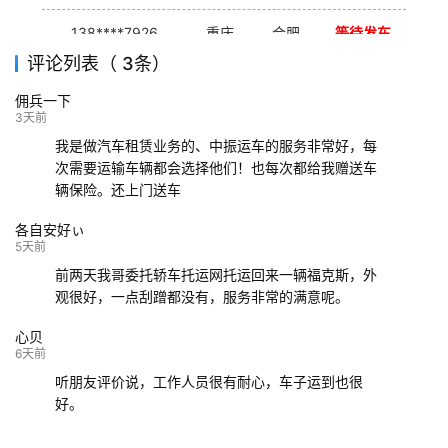
138****7926
重庆
合肥
等待发车
评论列表（ 3条）
139****9233
海口
成都
已发出
佣兵一下
132****9952
成都
玉林
已发车
3天前
我是做汽车租赁业务的、中振运车的服务非常好，每
次需要运输车辆都会选择他们！也每次都给我赠送车
辆保险。还上门送车
各自安好ぃ
5天前
前两天我哥委托轿车托运网托运回来一辆福克斯，外
观很好，一点刮蹭都没有，服务非常的满意呢。
心贝
6天前
听朋友评价说，工作人员很有耐心，车子运到也很
好。