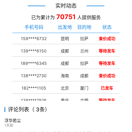
实时动态
70751
已为累计为
人提供服务
手机号码
出发地
目的地
状态
159****6732
昆明
拉萨
查价成功
139****6150
成都
兰州
等待发车
189****6345
成都
拉萨
等待发车
138****2730
海南
成都
查价成功
182****1105
北京
厦门
已发车
138****7926
重庆
合肥
等待发车
评论列表（ 3条）
139****9233
海口
成都
已发出
浮华若尘
132****9952
成都
玉林
已发车
1天前