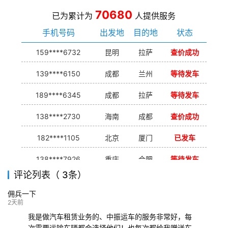
70680
已为累计为
人提供服务
手机号码
出发地
目的地
状态
159****6732
昆明
拉萨
查价成功
139****6150
成都
兰州
等待发车
189****6345
成都
拉萨
等待发车
138****2730
海南
成都
查价成功
182****1105
北京
厦门
已发车
138****7926
重庆
合肥
等待发车
评论列表（ 3条）
139****9233
海口
成都
已发出
佣兵一下
132****9952
成都
玉林
已发车
2天前
我是做汽车租赁业务的、中振运车的服务非常好，每
次需要运输车辆都会选择他们！也每次都给我赠送车