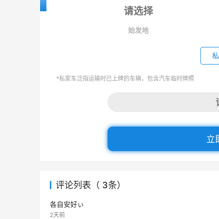
始发地
私
*私家车泛指运输时已上牌的车辆，包含汽车临时牌照
立
评论列表（ 3条）
各自安好ぃ
2天前