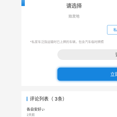
始发地
私
*私家车泛指运输时已上牌的车辆，包含汽车临时牌照
立
评论列表（ 3条）
各自安好ぃ
2天前