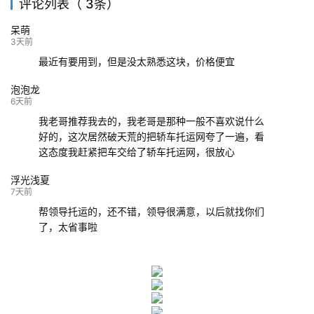
评论列表（ 3条）
139****9233
海口
成都
已发出
呆萌
132****9952
成都
玉林
已发车
3天前
最近有要用到，但是没太熟悉这块，价格便宜
泡泡龙
6天前
我老哥推荐我去的，我老哥是那种一般不喜欢说什么
好的，这次居然破天荒的把轿车托运网夸了一遍，看
这态度我赶紧把车交给了轿车托运网，很放心
浮光浅夏
7天前
帮领导托运的，还不错，领导很满意，以后就找你们
了，太省事啦