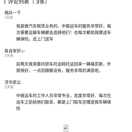
评论列表（ 3条）
139****9233
海口
成都
已发出
佣兵一下
132****9952
成都
玉林
已发车
1天前
我是做汽车租赁业务的、中振运车的服务非常好，每
次需要运输车辆都会选择他们！也每次都给我赠送车
辆保险。还上门送车
各自安好ぃ
2天前
前两天我哥委托轿车托运网托运回来一辆福克斯，外
观很好，一点刮蹭都没有，服务非常的满意呢。
浮华若尘
3天前
中振运车的工作人员非常专业，态度非常好、每次在
运车之前给他们联系、都是上门取车还赠送我车辆保
险