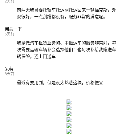
132****9952
成都
玉林
已发车
2天前
前两天我哥委托轿车托运网托运回来一辆福克斯，外
观很好，一点刮蹭都没有，服务非常的满意呢。
佣兵一下
5天前
我是做汽车租赁业务的、中振运车的服务非常好，每
次需要运输车辆都会选择他们！也每次都给我赠送车
辆保险。还上门送车
呆萌
8天前
最近有要用到，但是没太熟悉这块，价格便宜