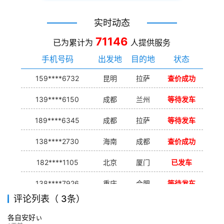
实时动态
71146
已为累计为
人提供服务
手机号码
出发地
目的地
状态
159****6732
昆明
拉萨
查价成功
139****6150
成都
兰州
等待发车
189****6345
成都
拉萨
等待发车
138****2730
海南
成都
查价成功
182****1105
北京
厦门
已发车
138****7926
重庆
合肥
等待发车
评论列表（ 3条）
139****9233
海口
成都
已发出
各自安好ぃ