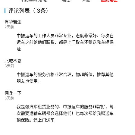
138****7926
重庆
合肥
等待发车
评论列表（ 3条）
139****9233
海口
成都
已发出
浮华若尘
132****9952
成都
玉林
已发车
2天前
中振运车的工作人员非常专业，态度非常好、每次在
运车之前给他们联系、都是上门取车还赠送我车辆保
险
北城不夏
3天前
中振运车的服务价格非常合理，物超所值，推荐其他
朋友也使用。
佣兵一下
5天前
我是做汽车租赁业务的、中振运车的服务非常好，每
次需要运输车辆都会选择他们！也每次都给我赠送车
辆保险。还上门送车