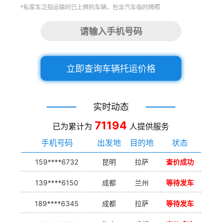
*私家车泛指运输时已上牌的车辆，包含汽车临时牌照
立即查询车辆托运价格
实时动态
71194
已为累计为
人提供服务
手机号码
出发地
目的地
状态
159****6732
昆明
拉萨
查价成功
139****6150
成都
兰州
等待发车
189****6345
成都
拉萨
等待发车