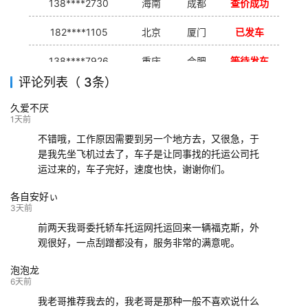
138****2730
海南
成都
查价成功
182****1105
北京
厦门
已发车
138****7926
重庆
合肥
等待发车
评论列表（ 3条）
139****9233
海口
成都
已发出
久爱不厌
132****9952
成都
玉林
已发车
1天前
不错哦，工作原因需要到另一个地方去，又很急，于
是我先坐飞机过去了，车子是让同事找的托运公司托
运过来的，车子完好，速度也快，谢谢你们。
各自安好ぃ
3天前
前两天我哥委托轿车托运网托运回来一辆福克斯，外
观很好，一点刮蹭都没有，服务非常的满意呢。
泡泡龙
6天前
我老哥推荐我去的，我老哥是那种一般不喜欢说什么