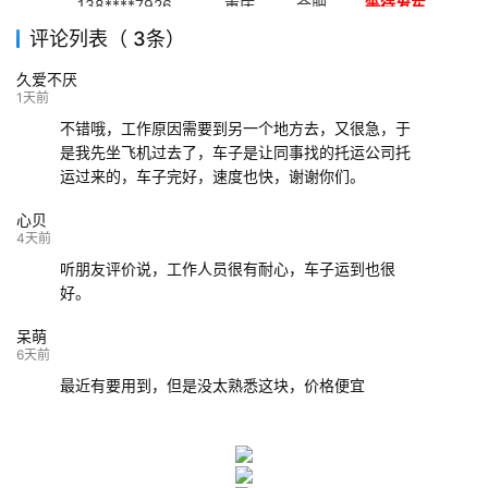
138****7926
重庆
合肥
等待发车
评论列表（ 3条）
139****9233
海口
成都
已发出
久爱不厌
132****9952
成都
玉林
已发车
1天前
不错哦，工作原因需要到另一个地方去，又很急，于
是我先坐飞机过去了，车子是让同事找的托运公司托
运过来的，车子完好，速度也快，谢谢你们。
心贝
4天前
听朋友评价说，工作人员很有耐心，车子运到也很
好。
呆萌
6天前
最近有要用到，但是没太熟悉这块，价格便宜