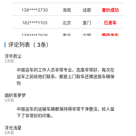
138****2730
海南
成都
查价成功
182****1105
北京
厦门
已发车
138****7926
重庆
合肥
等待发车
评论列表（ 3条）
139****9233
海口
成都
已发出
浮华若尘
132****9952
成都
玉林
已发车
2天前
中振运车的工作人员非常专业，态度非常好、每次在
运车之前给他们联系、都是上门取车还赠送我车辆保
险
烟织青萝梦
5天前
中振运车的运输车辆都保持得非常干净整洁，给人留
下了非常好的印象。
浮光浅夏
6天前