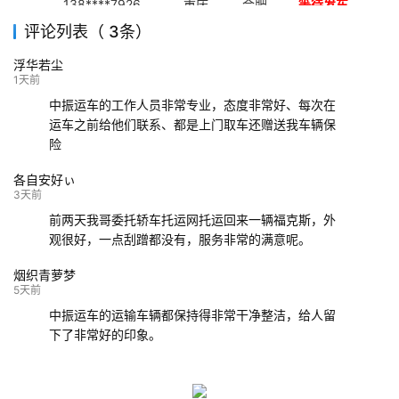
138****7926
重庆
合肥
等待发车
评论列表（ 3条）
139****9233
海口
成都
已发出
浮华若尘
132****9952
成都
玉林
已发车
1天前
中振运车的工作人员非常专业，态度非常好、每次在
运车之前给他们联系、都是上门取车还赠送我车辆保
险
各自安好ぃ
3天前
前两天我哥委托轿车托运网托运回来一辆福克斯，外
观很好，一点刮蹭都没有，服务非常的满意呢。
烟织青萝梦
5天前
中振运车的运输车辆都保持得非常干净整洁，给人留
下了非常好的印象。