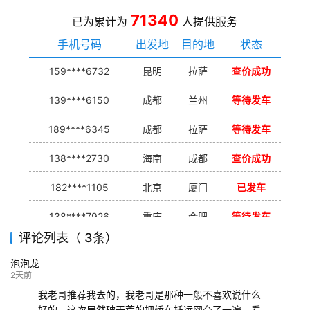
71340
已为累计为
人提供服务
手机号码
出发地
目的地
状态
159****6732
昆明
拉萨
查价成功
139****6150
成都
兰州
等待发车
189****6345
成都
拉萨
等待发车
138****2730
海南
成都
查价成功
182****1105
北京
厦门
已发车
138****7926
重庆
合肥
等待发车
评论列表（ 3条）
139****9233
海口
成都
已发出
泡泡龙
132****9952
成都
玉林
已发车
2天前
我老哥推荐我去的，我老哥是那种一般不喜欢说什么
好的，这次居然破天荒的把轿车托运网夸了一遍，看