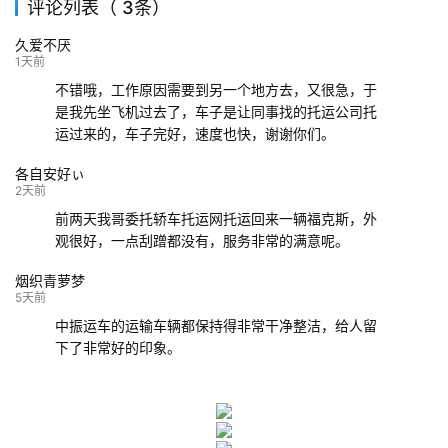
评论列表（ 3条）
139****9233
海口
成都
已发出
久爱不厌
132****9952
成都
玉林
已发车
1天前
不错哦，工作原因需要到另一个地方去，又很急，于
是我先坐飞机过去了，车子是让同事找的托运公司托
运过来的，车子完好，速度也快，谢谢你们。
各自安好ぃ
2天前
前两天我哥委托轿车托运网托运回来一辆福克斯，外
观很好，一点刮蹭都没有，服务非常的满意呢。
烟织青萝梦
5天前
中振运车的运输车辆都保持得非常干净整洁，给人留
下了非常好的印象。