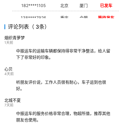
182****1105
北京
厦门
已发车
138****7926
重庆
合肥
等待发车
评论列表（ 3条）
139****9233
海口
成都
已发出
烟织青萝梦
132****9952
成都
玉林
已发车
1天前
中振运车的运输车辆都保持得非常干净整洁，给人留
下了非常好的印象。
心贝
4天前
听朋友评价说，工作人员很有耐心，车子运到也很
好。
北城不夏
7天前
中振运车的服务价格非常合理，物超所值，推荐其他
朋友也使用。