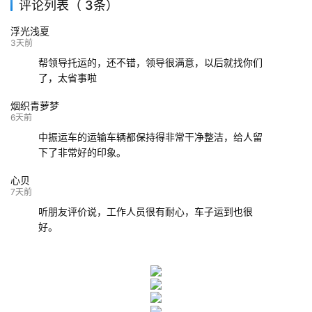
评论列表（ 3条）
139****9233
海口
成都
已发出
浮光浅夏
132****9952
成都
玉林
已发车
3天前
帮领导托运的，还不错，领导很满意，以后就找你们
了，太省事啦
烟织青萝梦
6天前
中振运车的运输车辆都保持得非常干净整洁，给人留
下了非常好的印象。
心贝
7天前
听朋友评价说，工作人员很有耐心，车子运到也很
好。