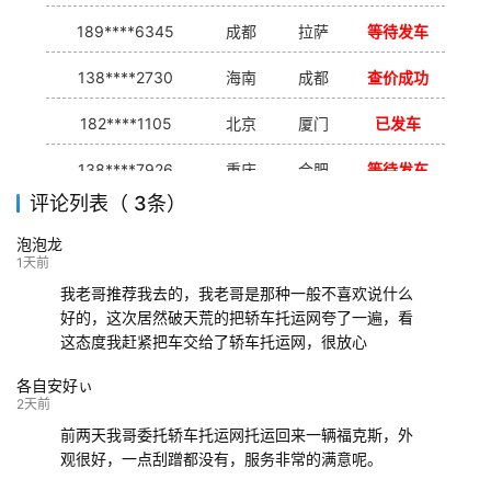
189****6345
成都
拉萨
等待发车
138****2730
海南
成都
查价成功
182****1105
北京
厦门
已发车
138****7926
重庆
合肥
等待发车
评论列表（ 3条）
139****9233
海口
成都
已发出
泡泡龙
132****9952
成都
玉林
已发车
1天前
我老哥推荐我去的，我老哥是那种一般不喜欢说什么
好的，这次居然破天荒的把轿车托运网夸了一遍，看
这态度我赶紧把车交给了轿车托运网，很放心
各自安好ぃ
2天前
前两天我哥委托轿车托运网托运回来一辆福克斯，外
观很好，一点刮蹭都没有，服务非常的满意呢。