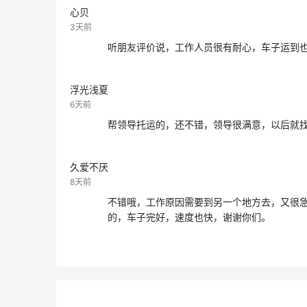
心贝
3天前
听朋友评价说，工作人员很有耐心，车子运到
浮光浅夏
6天前
帮领导托运的，还不错，领导很满意，以后就
久爱不厌
8天前
不错哦，工作原因需要到另一个地方去，又很
的，车子完好，速度也快，谢谢你们。