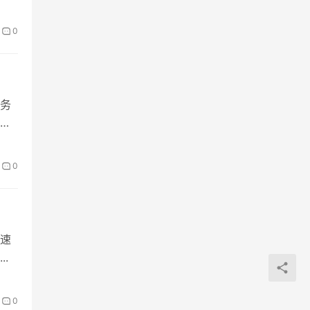
0
务
0
速
.
0