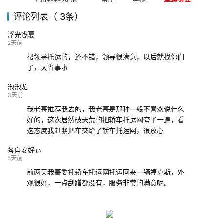
138****7926
重庆
合肥
等待发车
评论列表（ 3条）
139****9233
海口
成都
已发出
浮光浅夏
132****9952
成都
玉林
已发车
2天前
帮领导托运的，还不错，领导很满意，以后就找你们
了，太省事啦
泡泡龙
3天前
我老哥推荐我去的，我老哥是那种一般不喜欢说什么
好的，这次居然破天荒的把轿车托运网夸了一遍，看
这态度我赶紧把车交给了轿车托运网，很放心
各自安好ぃ
5天前
前两天我哥委托轿车托运网托运回来一辆福克斯，外
观很好，一点刮蹭都没有，服务非常的满意呢。